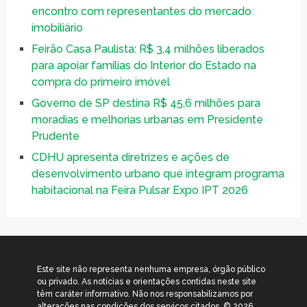
encontro com representantes do mercado
imobiliário
Feirão Casa Paulista: R$ 3,4 milhões liberados
para apoiar famílias do Interior do Estado na
compra do primeiro imóvel
Governo de SP destina R$ 45,6 milhões para
moradias e melhorias urbanas em Presidente
Prudente
CDHU apresenta diretrizes e ações de
desenvolvimento urbano que integram programa
habitacional na Feira Pulsar Expo IPT 2026
Este site não representa nenhuma empresa, órgão público
ou privado. As notícias e orientações contidas neste site
têm caráter informativo. Não nos responsabilizamos por
alterações nas condições dos serviços citados. © 2026