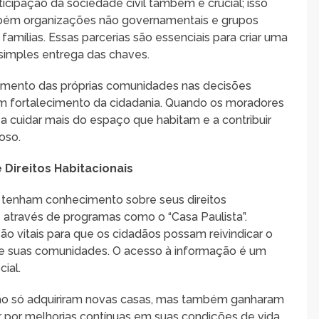
icipação da sociedade civil também é crucial; isso
bém organizações não governamentais e grupos
amílias. Essas parcerias são essenciais para criar uma
simples entrega das chaves.
jamento das próprias comunidades nas decisões
um fortalecimento da cidadania. Quando os moradores
 cuidar mais do espaço que habitam e a contribuir
oso.
Direitos Habitacionais
tenham conhecimento sobre seus direitos
is através de programas como o “Casa Paulista”.
ão vitais para que os cidadãos possam reivindicar o
 de suas comunidades. O acesso à informação é um
ial.
não só adquiriram novas casas, mas também ganharam
 por melhorias contínuas em suas condições de vida.