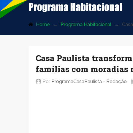
ProgramaHabitacional.com.br
Home
Programa Habitacional
Casa
Casa Paulista transform
famílias com moradias 
Por
ProgramaCasaPaulista - Redação