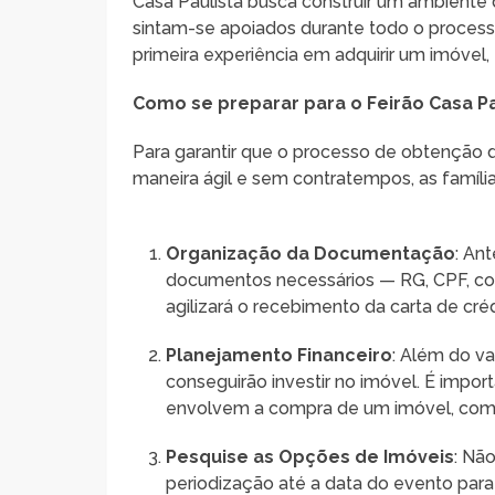
Casa Paulista busca construir um ambiente 
sintam-se apoiados durante todo o processo
primeira experiência em adquirir um imóvel, 
Como se preparar para o Feirão Casa Pa
Para garantir que o processo de obtenção 
maneira ágil e sem contratempos, as famí
Organização da Documentação
: An
documentos necessários — RG, CPF, comp
agilizará o recebimento da carta de créd
Planejamento Financeiro
: Além do va
conseguirão investir no imóvel. É impor
envolvem a compra de um imóvel, como
Pesquise as Opções de Imóveis
: Não
periodização até a data do evento par