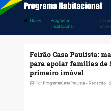
ProgramaHabitacional.com.br
Home
Programa
Feirã
Habitacional
imóve
Feirão Casa Paulista: ma
para apoiar famílias de
primeiro imóvel
Por
ProgramaCasaPaulista - Redação