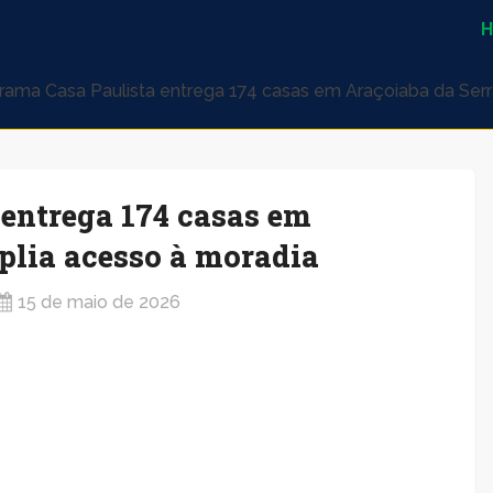
rama Casa Paulista entrega 174 casas em Araçoiaba da Serr
entrega 174 casas em
plia acesso à moradia
15 de maio de 2026