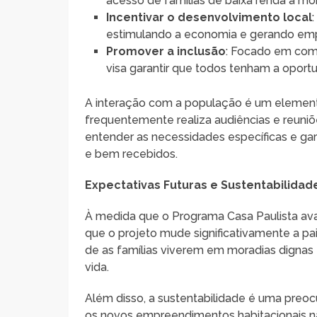
acesso de famílias de baixa renda à mor
Incentivar o desenvolvimento local
estimulando a economia e gerando em
Promover a inclusão
: Focado em com
visa garantir que todos tenham a oportu
A interação com a população é um element
frequentemente realiza audiências e reuniõ
entender as necessidades específicas e gar
e bem recebidos.
Expectativas Futuras e Sustentabilidad
À medida que o Programa Casa Paulista ava
que o projeto mude significativamente a pa
de as famílias viverem em moradias dignas 
vida.
Além disso, a sustentabilidade é uma preoc
os novos empreendimentos habitacionais nã