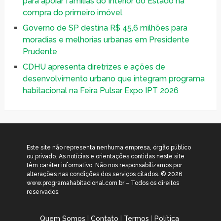
para apoiar famílias do Interior do Estado na
compra do primeiro imóvel
Governo de SP destina R$ 45,6 milhões para
moradias e melhorias urbanas em Presidente
Prudente
CDHU apresenta diretrizes e ações de
desenvolvimento urbano que integram programa
habitacional na Feira Pulsar Expo IPT 2026
Este site não representa nenhuma empresa, órgão público
ou privado. As notícias e orientações contidas neste site
têm caráter informativo. Não nos responsabilizamos por
alterações nas condições dos serviços citados. © 2026
www.programahabitacional.com.br – Todos os direitos
reservados.
Quem Somos
|
Contato
|
Termos
|
Política