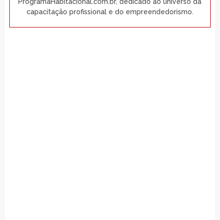
ProgramaHabitacional.com.br, dedicado ao universo da
capacitação profissional e do empreendedorismo.