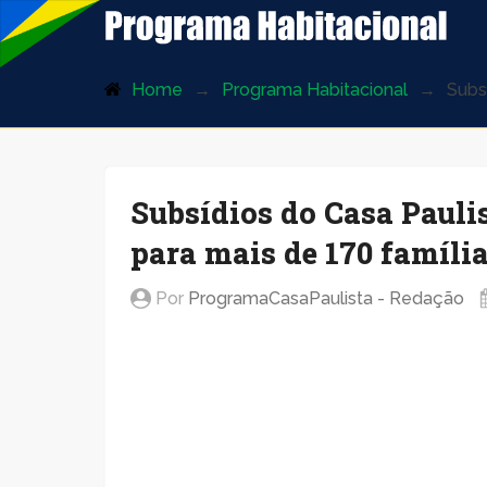
ProgramaHabitacional.com.br
Home
Programa Habitacional
Subs
Subsídios do Casa Pauli
para mais de 170 famíli
Por
ProgramaCasaPaulista - Redação