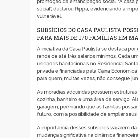
promoção da emancipação social. “A casa p
social”, declarou Rippa, evidenciando a imp
vulnerável.
SUBSÍDIOS DO CASA PAULISTA POS
PARA MAIS DE 170 FAMÍLIAS EM M
A iniciativa da Casa Paulista se destaca por
renda de até três salários mínimos. Cada u
unidades habitacionais no Residencial Santa
privada e financiadas pela Caixa Econômic
para quem, muitas vezes, não consegue junt
As moradias adquiridas possuem estruturas 
cozinha, banheiro e uma área de serviço. A
garagem, permitindo que as famílias poss
futuro, com a possibilidade de ampliar seu
A importância desses subsídios vai além d
mudança significativa na dinâmica financeir