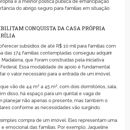
rópria é a melhor política pública de emancipação
ortância do abrigo seguro para famílias em situação
SIBILITAM CONQUISTA DA CASA PRÓPRIA
ARÍLIA
 oferecer subsídios de até R$ 10 mil para famílias com
ma das 174 famílias contempladas conseguiu adquirir
 Madalena, que foram construídas pela iniciativa
a Federal. Essa modalidade de apoio é fundamental
ar o valor necessário para a entrada de um imóvel.
que vão de 44 m² a 45 m², com dois dormitórios, sala,
lém disso, há espaço para um quintal e vaga de
am planejar não apenas o presente, mas também o
s lares conforme as necessidades vão surgindo.
a simples compra de um imóvel. Eles representam uma
a e emocional das famílias. Por exemplo, Jaqueline