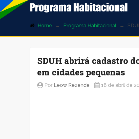
ProgramaHabitacional.com.br
Home
Programa Habitacional
SDUH
SDUH abrirá cadastro d
em cidades pequenas
Por
Leow Rezende
18 de abril de 2