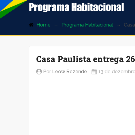
ProgramaHabitacional.com.br
Home
Programa Habitacional
Casa
Casa Paulista entrega 2
Por
Leow Rezende
13 de dezembro